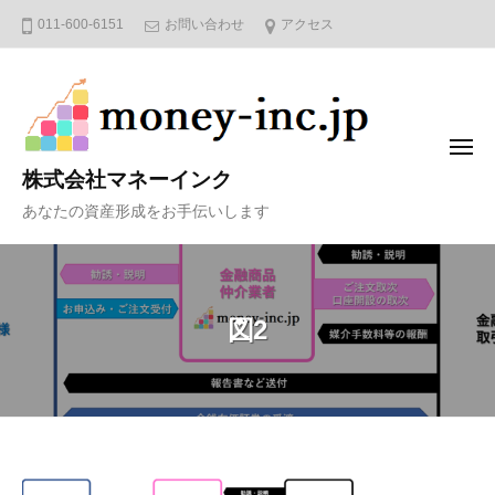
コ
011-600-6151
お問い合わせ
アクセス
ン
テ
ン
ツ
メ
へ
ニ
株式会社マネーインク
ュ
ス
ー
あなたの資産形成をお手伝いします
キ
ッ
プ
図2