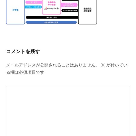
図
2
2023
年
4
月
コメントを残す
29
日
メールアドレスが公開されることはありません。
※
が付いてい
by
る欄は必須項目です
463f77k4