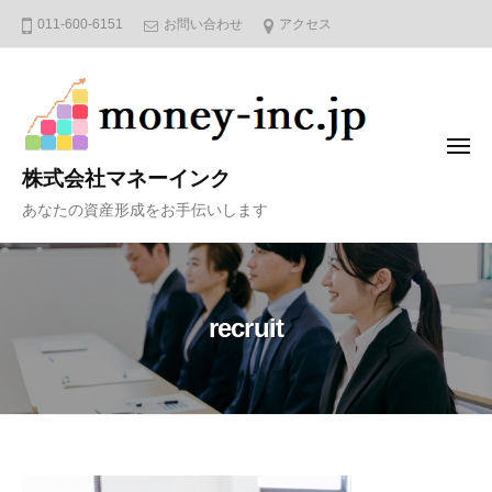
コ
011-600-6151
お問い合わせ
アクセス
ン
テ
ン
ツ
メ
へ
ニ
株式会社マネーインク
ュ
ス
ー
あなたの資産形成をお手伝いします
キ
ッ
プ
recruit