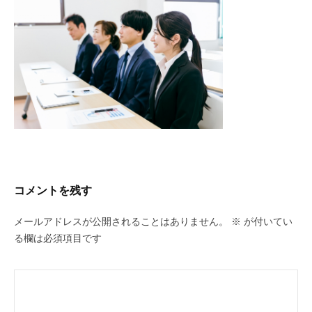
recruit
2023
年
4
月
29
日
by
463f77k4
コメントを残す
メールアドレスが公開されることはありません。
※
が付いてい
る欄は必須項目です