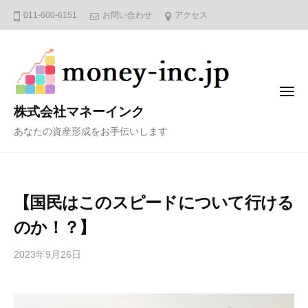
コ
011-600-6151
お問い合わせ
アクセス
ン
テ
ン
ツ
メ
へ
ニ
株式会社マネーインク
ュ
ス
ー
あなたの資産形成をお手伝いします
キ
ッ
プ
【国民はこのスピードについて行ける
のか！？】
2023年9月26日
b
y
4
6