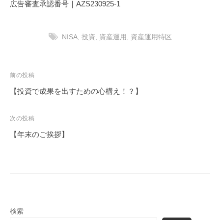
広告審査承認番号｜AZS230925-1
NISA
,
投資
,
資産運用
,
資産運用特区
投
前の投稿
稿
【投資で成果を出すための心構え！？】
ナ
ビ
次の投稿
ゲ
【年末のご挨拶】
ー
シ
ョ
ン
検索