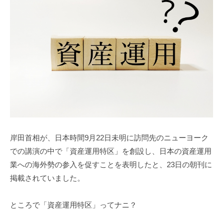
3
f
7
7
k
4
岸田首相が、日本時間9月22日未明に訪問先のニューヨーク
での講演の中で「資産運用特区」を創設し、日本の資産運用
業への海外勢の参入を促すことを表明したと、23日の朝刊に
掲載されていました。
ところで「資産運用特区」ってナニ？