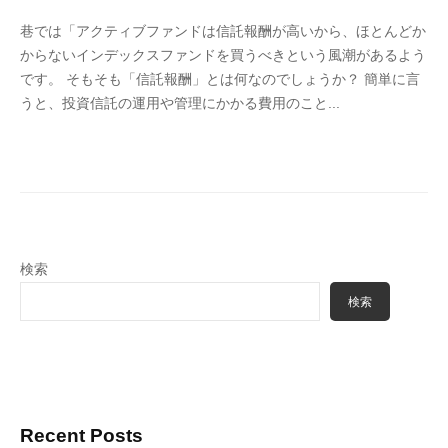
y
巷では「アクティブファンドは信託報酬が高いから、ほとんどか
4
からないインデックスファンドを買うべきという風潮があるよう
6
です。 そもそも「信託報酬」とは何なのでしょうか？ 簡単に言
3
うと、投資信託の運用や管理にかかる費用のこと...
f
7
7
k
4
検索
検索
Recent Posts