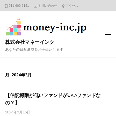
コ
011-600-6151
お問い合わせ
アクセス
ン
テ
ン
ツ
メ
へ
ニ
株式会社マネーインク
ュ
ス
ー
あなたの資産形成をお手伝いします
キ
ッ
プ
月:
2024年3月
【信託報酬が低いファンドがいいファンドな
の？】
2024年3月15日
b