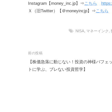
Instagram【money_inc.jp】⇒
こちら
https
Ｘ（旧Twitter）【＠moneyincjp】⇒
こちら
NISA
,
マネーインク
,
投
前の投稿
稿
【株価急落に動じない！投資の神様バフェ
トに学ぶ、ブレない投資哲学】
ナ
ビ
ゲ
ー
シ
ョ