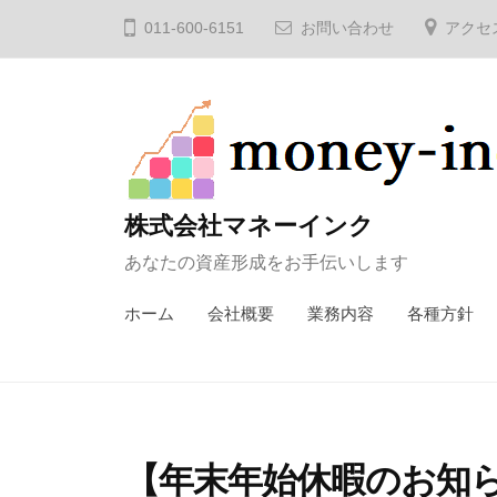
コ
011-600-6151
お問い合わせ
アクセ
ン
テ
ン
ツ
へ
ス
株式会社マネーインク
キ
あなたの資産形成をお手伝いします
ッ
プ
ホーム
会社概要
業務内容
各種方針
【年末年始休暇のお知