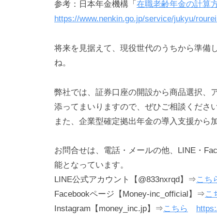
参考：日本年金機構「
在職老齢年金の計算
https://www.nenkin.go.jp/service/jukyu/rour
将来を見据えて、現役世代のうちから準備
ね。
弊社では、証券口座の開設から商品選択、
添ってまいりますので、ぜひご相談くださ
また、企業型確定拠出年金の導入支援から
お問合せは、電話・メールの他、LINE・Facebo
能となっています。
LINE公式アカウント【@833nxrqd】⇒
こち
Facebookページ【Money-inc_official】⇒
こ
Instagram【money_inc.jp】⇒
こちら
https