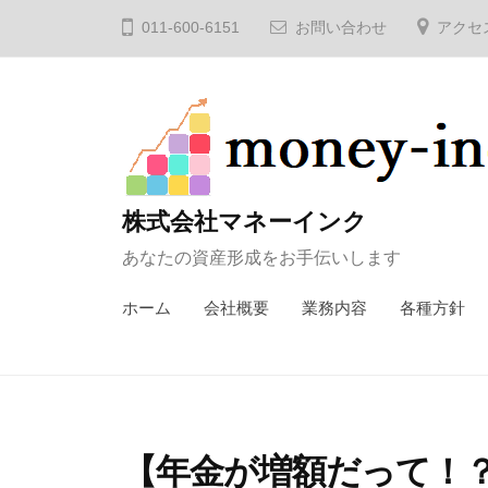
コ
011-600-6151
お問い合わせ
アクセ
ン
テ
ン
ツ
へ
ス
株式会社マネーインク
キ
あなたの資産形成をお手伝いします
ッ
プ
ホーム
会社概要
業務内容
各種方針
【年金が増額だって！