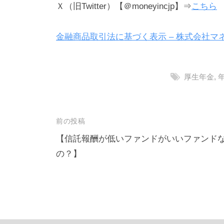
Ｘ（旧Twitter）【＠moneyincjp】⇒
こちら
金融商品取引法に基づく表示 – 株式会社マネーインク
厚生年金
,
投
前の投稿
稿
【信託報酬が低いファンドがいいファンド
の？】
ナ
ビ
ゲ
ー
シ