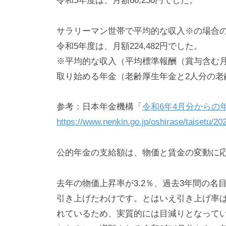
令和5年度は、月額66,250円でした。
サラリーマン世帯で平均的な収入※の場合の夫
令和5年度は、月額224,482円でした。
※平均的な収入（平均標準報酬（賞与含む月額
取り始める年金（老齢厚生年金と2人分の老
参考：日本年金機構「
令和6年4月分からの
https://www.nenkin.go.jp/oshirase/taisetu/2
公的年金の支給額は、物価と賃金の変動に
去年の物価上昇率が3.2％、過去3年間の名目
引き上げたわけです。とはいえ引き上げ率
れているため、実質的には目減りとなって