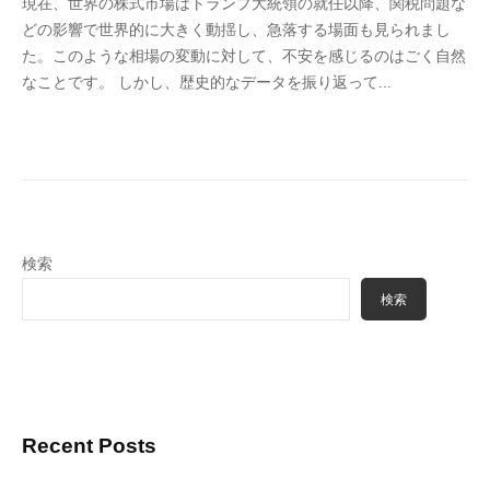
現在、世界の株式市場はトランプ大統領の就任以降、関税問題な
4
どの影響で世界的に大きく動揺し、急落する場面も見られまし
6
た。このような相場の変動に対して、不安を感じるのはごく自然
3
なことです。 しかし、歴史的なデータを振り返って...
f
7
7
k
4
検索
検索
Recent Posts