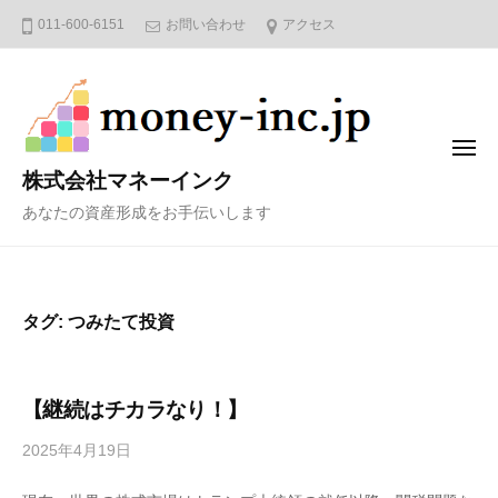
コ
011-600-6151
お問い合わせ
アクセス
ン
テ
ン
ツ
メ
へ
ニ
株式会社マネーインク
ュ
ス
ー
あなたの資産形成をお手伝いします
キ
ッ
プ
タグ:
つみたて投資
【継続はチカラなり！】
2025年4月19日
b
y