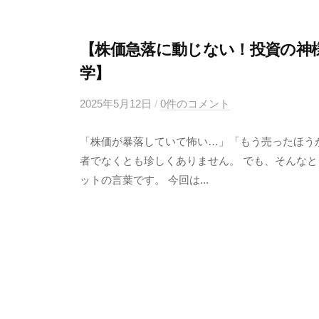
【株価急落に動じない！投資の神
学】
2025年5月12日
b
/
0件のコメント
y
「株価が暴落していて怖い…」「もう売ったほう
4
者でなくとも珍しくありません。 でも、そんなと
6
ットの言葉です。 今回は...
3
f
7
7
k
4