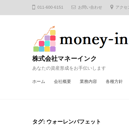
コ
011-600-6151
お問い合わせ
アクセ
ン
テ
ン
ツ
へ
ス
株式会社マネーインク
キ
あなたの資産形成をお手伝いします
ッ
プ
ホーム
会社概要
業務内容
各種方針
タグ:
ウォーレンバフェット