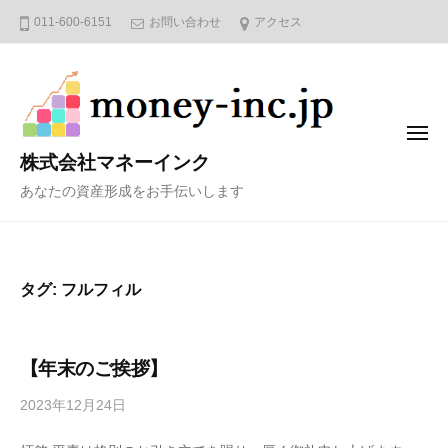
コ
011-600-6151
お問い合わせ
アクセス
ン
テ
ン
ツ
メ
へ
ニ
株式会社マネーインク
ュ
ス
ー
あなたの資産形成をお手伝いします
キ
ッ
プ
タグ:
フルフィル
【年末のご挨拶】
2023年12月24日
b
y