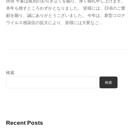
拝啓 平素は格別のお引き立てを賜り、厚く御礼申し上げます。
4
本年も残すところわずかとなりました。 皆様には、日頃のご愛
6
顧を賜り、誠にありがとうございました。 今年は、新型コロナ
3
ウイルス感染症の拡大により、皆様には大変なご...
f
7
7
k
4
検索
検索
Recent Posts