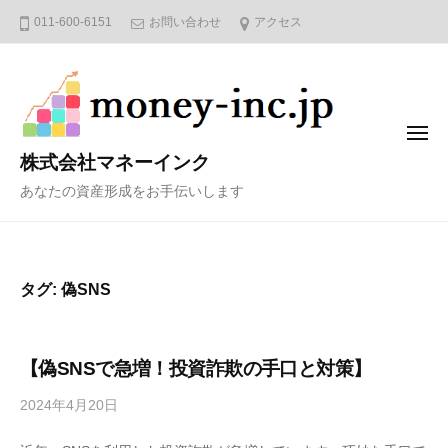
コ
011-600-6151
お問い合わせ
アクセス
ン
テ
ン
ツ
メ
へ
ニ
株式会社マネーインク
ュ
ス
ー
あなたの資産形成をお手伝いします
キ
ッ
プ
タグ:
偽SNS
【偽SNSで急増！投資詐欺の手口と対策】
2024年4月20日
b
y