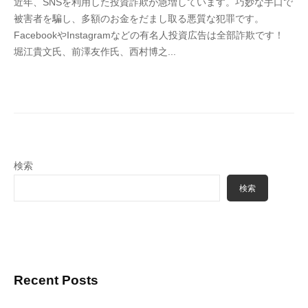
近年、SNSを利用した投資詐欺が急増しています。巧妙な手口で
4
被害者を騙し、多額のお金をだまし取る悪質な犯罪です。
6
FacebookやInstagramなどの有名人投資広告は全部詐欺です！
3
堀江貴文氏、前澤友作氏、西村博之...
f
7
7
k
4
検索
検索
Recent Posts