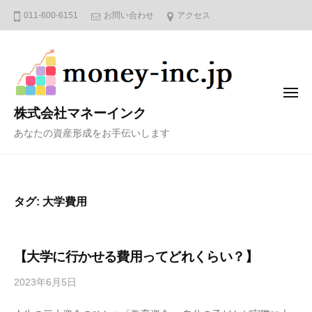
コ
011-600-6151
お問い合わせ
アクセス
ン
テ
ン
ツ
メ
へ
ニ
株式会社マネーインク
ュ
ス
ー
あなたの資産形成をお手伝いします
キ
ッ
プ
タグ:
大学費用
【大学に行かせる費用ってどれくらい？】
2023年6月5日
b
y