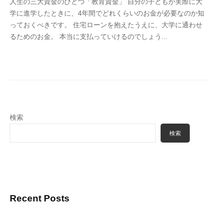
人生の三大資金のひとつ「教育資金」 自分の子どもが実際に大
4
学に進学したときに、4年間でどれくらいのお金が必要なのか知
6
っておくべきです。 住宅ローンを抱えたうえに、大学に通わせ
3
るためのお金。 本当に支払っていけるのでしょう...
f
7
7
k
4
検索
検索
Recent Posts