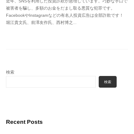
近年、SNSを利用した投資詐欺が急増しています。巧妙な手口で
4
被害者を騙し、多額のお金をだまし取る悪質な犯罪です。
6
FacebookやInstagramなどの有名人投資広告は全部詐欺です！
3
堀江貴文氏、前澤友作氏、西村博之...
f
7
7
k
4
検索
検索
Recent Posts