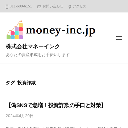
コ
011-600-6151
お問い合わせ
アクセス
ン
テ
ン
ツ
メ
へ
ニ
株式会社マネーインク
ュ
ス
ー
あなたの資産形成をお手伝いします
キ
ッ
プ
タグ:
投資詐欺
【偽SNSで急増！投資詐欺の手口と対策】
2024年4月20日
b
y