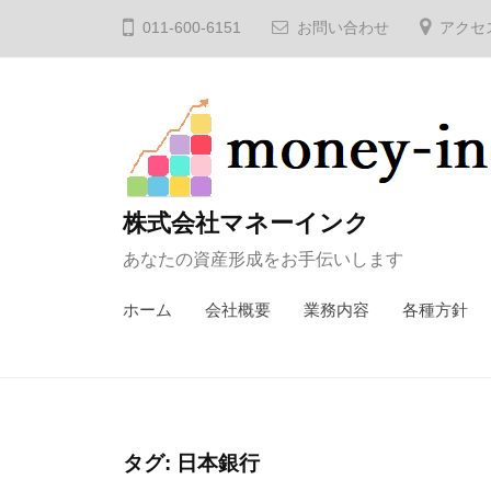
コ
011-600-6151
お問い合わせ
アクセ
ン
テ
ン
ツ
へ
ス
株式会社マネーインク
キ
あなたの資産形成をお手伝いします
ッ
プ
ホーム
会社概要
業務内容
各種方針
タグ:
日本銀行