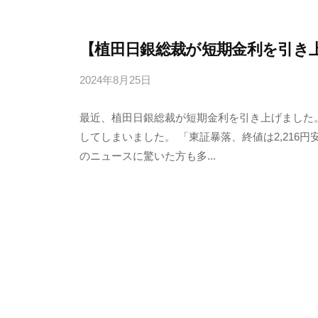
【植田日銀総裁が短期金利を引き
2024年8月25日
b
y
最近、植田日銀総裁が短期金利を引き上げました
4
してしまいました。 「東証暴落、終値は2,21
6
のニュースに驚いた方も多...
3
f
7
7
k
4