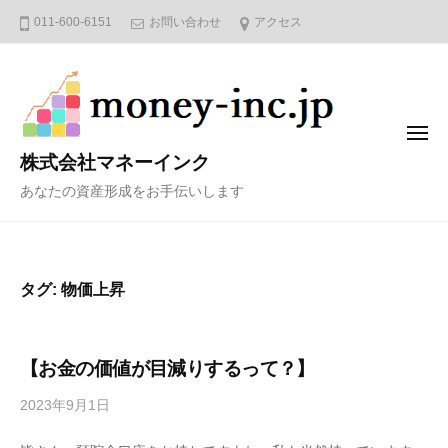
コ
011-600-6151
お問い合わせ
アクセス
ン
テ
ン
ツ
メ
へ
ニ
株式会社マネーインク
ュ
ス
ー
あなたの資産形成をお手伝いします
キ
ッ
プ
タグ:
物価上昇
【お金の価値が目減りするって？】
2023年9月1日
b
y