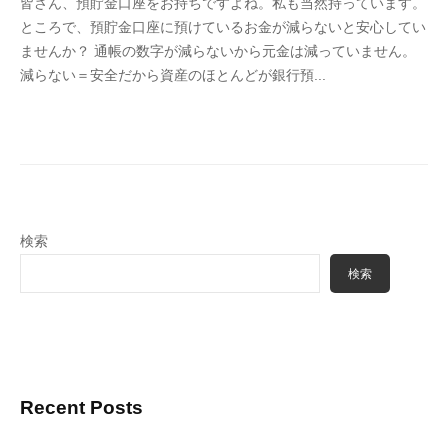
皆さん、預貯金口座をお持ちですよね。私も当然持っています。
4
ところで、預貯金口座に預けているお金が減らないと安心してい
6
ませんか？ 通帳の数字が減らないから元金は減っていません。
3
減らない＝安全だから資産のほとんどが銀行預...
f
7
7
k
4
検索
検索
Recent Posts