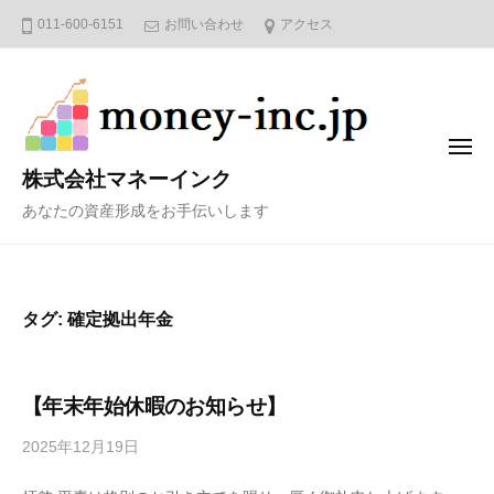
コ
011-600-6151
お問い合わせ
アクセス
ン
テ
ン
ツ
メ
へ
ニ
株式会社マネーインク
ュ
ス
ー
あなたの資産形成をお手伝いします
キ
ッ
プ
タグ:
確定拠出年金
【年末年始休暇のお知らせ】
2025年12月19日
b
y