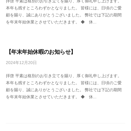
拝啓 平素は格別のお引き立てを賜り、厚く御礼申し上げます。
4
本年も残すところわずかとなりました。 皆様には、日頃のご愛
6
顧を賜り、誠にありがとうございました。 弊社では下記の期間
3
を年末年始休業とさせていただきます。 ◆ 休...
f
7
7
k
4
【年末年始休暇のお知らせ】
2024年12月20日
b
y
拝啓 平素は格別のお引き立てを賜り、厚く御礼申し上げます。
4
本年も残すところわずかとなりました。 皆様には、日頃のご愛
6
顧を賜り、誠にありがとうございました。 弊社では下記の期間
3
を年末年始休業とさせていただきます。 ◆ 休...
f
7
7
k
4