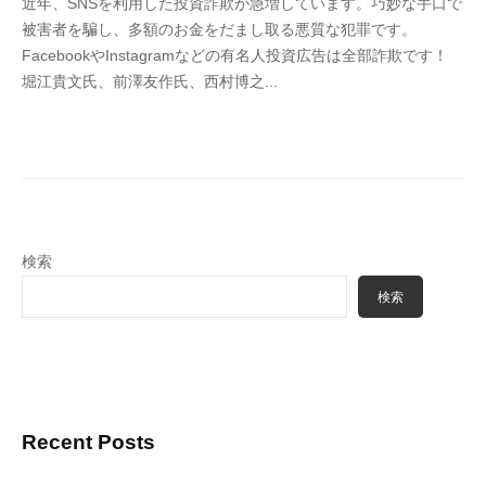
近年、SNSを利用した投資詐欺が急増しています。巧妙な手口で
4
被害者を騙し、多額のお金をだまし取る悪質な犯罪です。
6
FacebookやInstagramなどの有名人投資広告は全部詐欺です！
3
堀江貴文氏、前澤友作氏、西村博之...
f
7
7
k
4
検索
検索
Recent Posts