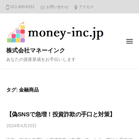
コ
011-600-6151
お問い合わせ
アクセス
ン
テ
ン
ツ
メ
へ
ニ
株式会社マネーインク
ュ
ス
ー
あなたの資産形成をお手伝いします
キ
ッ
プ
タグ:
金融商品
【偽SNSで急増！投資詐欺の手口と対策】
2024年4月20日
b
y