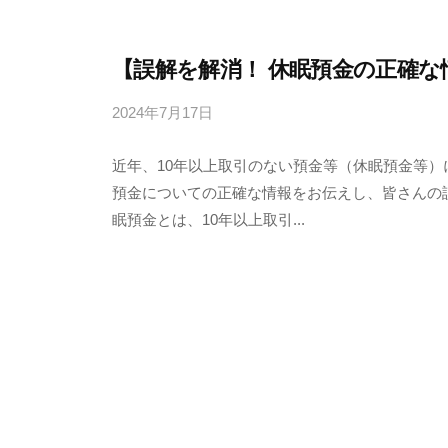
【誤解を解消！ 休眠預金の正確な
2024年7月17日
b
y
近年、10年以上取引のない預金等（休眠預金等
4
預金についての正確な情報をお伝えし、皆さんの誤
6
眠預金とは、10年以上取引...
3
f
7
7
k
4