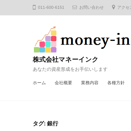
コ
011-600-6151
お問い合わせ
アクセ
ン
テ
ン
ツ
へ
ス
株式会社マネーインク
キ
あなたの資産形成をお手伝いします
ッ
プ
ホーム
会社概要
業務内容
各種方針
タグ:
銀行