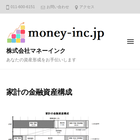
コ
011-600-6151
お問い合わせ
アクセス
ン
テ
ン
ツ
メ
へ
ニ
株式会社マネーインク
ュ
ス
ー
あなたの資産形成をお手伝いします
キ
ッ
プ
家計の金融資産構成