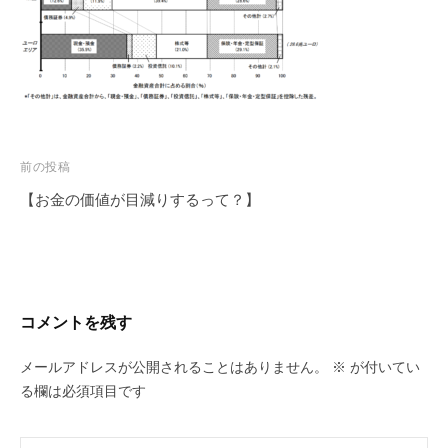
投
前の投稿
稿
【お金の価値が目減りするって？】
ナ
ビ
ゲ
ー
コメントを残す
シ
ョ
メールアドレスが公開されることはありません。
※
が付いてい
ン
る欄は必須項目です