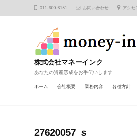
コ
011-600-6151
お問い合わせ
アクセ
ン
テ
ン
ツ
へ
ス
株式会社マネーインク
キ
あなたの資産形成をお手伝いします
ッ
プ
ホーム
会社概要
業務内容
各種方針
27620057_s