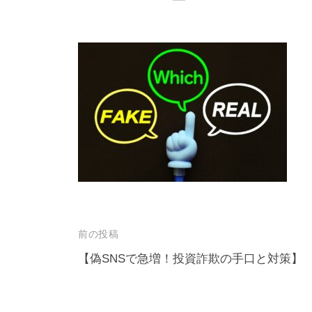
投
前の投稿
稿
【偽SNSで急増！投資詐欺の手口と対策】
ナ
ビ