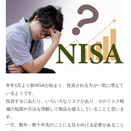
3
f
7
7
k
4
本年1月より新NISAが始まり、投資される方が一気に増えて
いるようです。
投資するにあたり、いろいろなリスクがあり、そのリスク軽
減の知識や方法を理解して商品を購入していることと思いま
す。
一方、数年～数十年先のことにも目を向ける必要があること