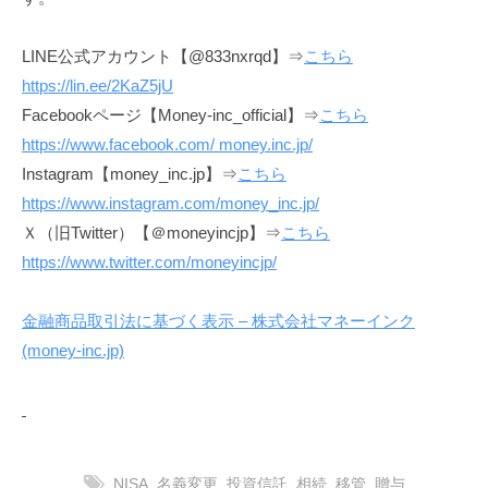
LINE公式アカウント【@833nxrqd】⇒
こちら
https://lin.ee/2KaZ5jU
Facebookページ【Money-inc_official】⇒
こちら
https://www.facebook.com/
money.inc.jp
/
Instagram【money_inc.jp】⇒
こちら
https://www.instagram.com/money_inc.jp/
Ｘ（旧Twitter）【＠moneyincjp】⇒
こちら
https://www.twitter.com/moneyincjp/
金融商品取引法に基づく表示 – 株式会社マネーインク
(money-inc.jp)
NISA
,
名義変更
,
投資信託
,
相続
,
移管
,
贈与