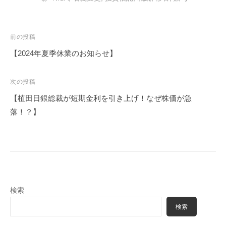
投
前の投稿
稿
【2024年夏季休業のお知らせ】
ナ
ビ
次の投稿
ゲ
【植田日銀総裁が短期金利を引き上げ！なぜ株価が急
ー
落！？】
シ
ョ
ン
検索
検索