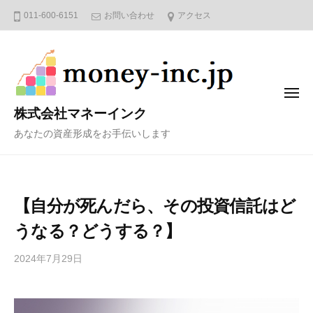
コ
011-600-6151
お問い合わせ
アクセス
ン
テ
ン
ツ
メ
へ
ニ
株式会社マネーインク
ュ
ス
ー
あなたの資産形成をお手伝いします
キ
ッ
プ
【自分が死んだら、その投資信託はど
うなる？どうする？】
2024年7月29日
b
y
4
6