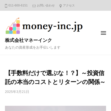
コ
011-600-6151
お問い合わせ
アクセス
ン
テ
ン
ツ
メ
へ
ニ
株式会社マネーインク
ュ
ス
ー
あなたの資産形成をお手伝いします
キ
ッ
プ
【手数料だけで選ぶな！？】～投資信
託の本当のコストとリターンの関係～
2025年3月21日
b
y
4
6