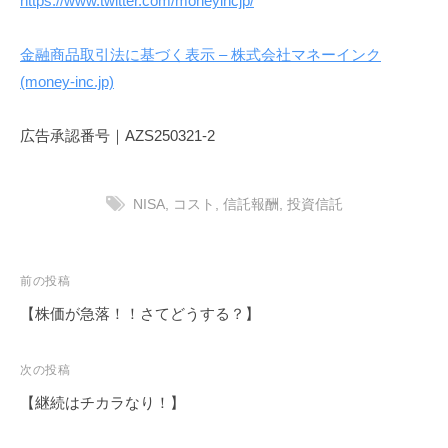
https://www.twitter.com/moneyincjp/
金融商品取引法に基づく表示 – 株式会社マネーインク
(money-inc.jp)
広告承認番号｜AZS250321-2
NISA
,
コスト
,
信託報酬
,
投資信託
投
前の投稿
稿
【株価が急落！！さてどうする？】
ナ
ビ
次の投稿
ゲ
【継続はチカラなり！】
ー