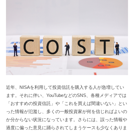
3
f
7
7
k
4
近年、NISAを利用して投資信託を購入する人が急増してい
ます。それに伴い、YouTubeなどのSNS、各種メディアでは
「おすすめの投資信託」や「これを買えば間違いない」とい
った情報が氾濫し、多くの一般投資家が何を信じればよいの
か分からない状況になっています。さらには、誤った情報や
過度に偏った意見に踊らされてしまうケースも少なくありま