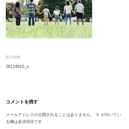
投
前の投稿
稿
26124915_s
ナ
ビ
ゲ
ー
コメントを残す
シ
ョ
メールアドレスが公開されることはありません。
※
が付いてい
ン
る欄は必須項目です