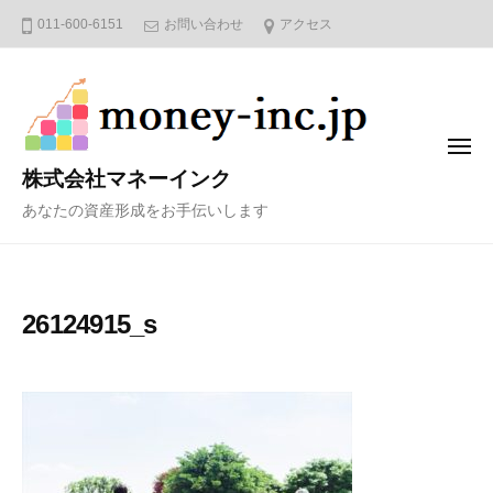
コ
011-600-6151
お問い合わせ
アクセス
ン
テ
ン
ツ
メ
へ
ニ
株式会社マネーインク
ュ
ス
ー
あなたの資産形成をお手伝いします
キ
ッ
プ
26124915_s