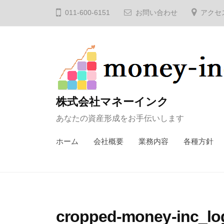
コ
011-600-6151
お問い合わせ
アクセ
ン
テ
ン
ツ
へ
ス
株式会社マネーインク
キ
あなたの資産形成をお手伝いします
ッ
プ
ホーム
会社概要
業務内容
各種方針
cropped-money-inc_lo