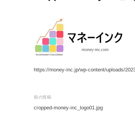
https://money-inc.jp/wp-content/uploads/20
投
前の投稿
稿
cropped-money-inc_logo01.jpg
ナ
ビ