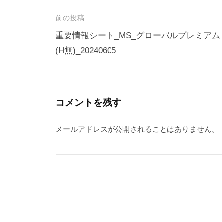
投
前の投稿
稿
重要情報シート_MS_グローバルプレミアム
(H無)_20240605
ナ
ビ
ゲ
ー
コメントを残す
シ
メールアドレスが公開されることはありません。
ョ
ン