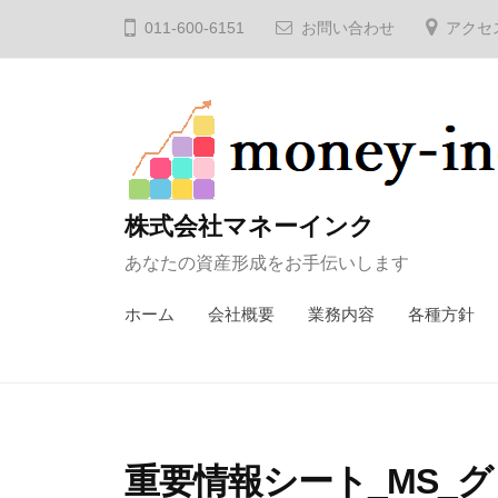
コ
011-600-6151
お問い合わせ
アクセ
ン
テ
ン
ツ
へ
ス
株式会社マネーインク
キ
あなたの資産形成をお手伝いします
ッ
プ
ホーム
会社概要
業務内容
各種方針
重要情報シート_MS_