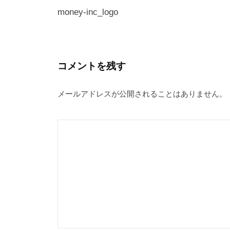
稿
money-inc_logo
ナ
ビ
ゲ
コメントを残す
ー
メールアドレスが公開されることはありません。
シ
ョ
ン