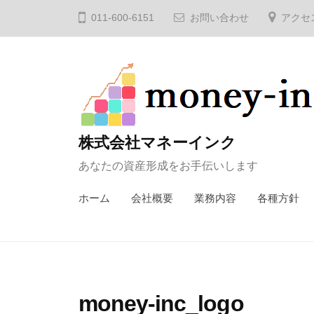
コ
011-600-6151
お問い合わせ
アクセ
ン
テ
ン
ツ
へ
ス
株式会社マネーインク
キ
あなたの資産形成をお手伝いします
ッ
プ
ホーム
会社概要
業務内容
各種方針
money-inc_logo