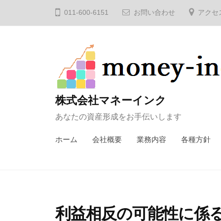
コ
011-600-6151
お問い合わせ
アクセ
ン
テ
ン
ツ
へ
ス
株式会社マネーインク
キ
あなたの資産形成をお手伝いします
ッ
プ
ホーム
会社概要
業務内容
各種方針
利益相反の可能性に係る事項