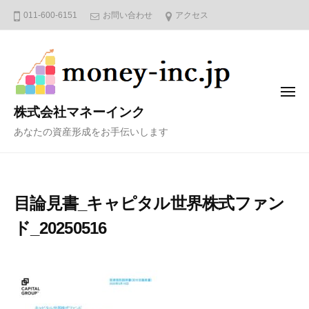
コ
011-600-6151
お問い合わせ
アクセス
ン
テ
ン
ツ
メ
へ
ニ
株式会社マネーインク
ュ
ス
ー
あなたの資産形成をお手伝いします
キ
ッ
プ
目論見書_キャピタル世界株式ファン
ド_20250516