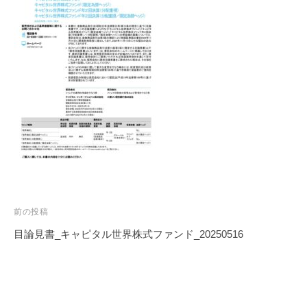
投
前の投稿
稿
目論見書_キャピタル世界株式ファンド_20250516
ナ
ビ
ゲ