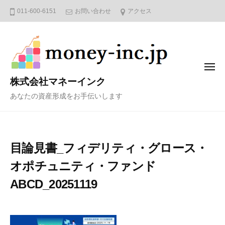
コ
011-600-6151
お問い合わせ
アクセス
ン
テ
ン
ツ
メ
へ
ニ
株式会社マネーインク
ュ
ス
ー
あなたの資産形成をお手伝いします
キ
ッ
プ
目論見書_フィデリティ・グロース・
オポチュニティ・ファンド
ABCD_20251119