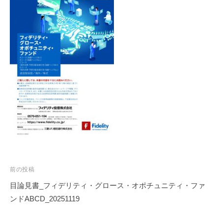
投
前の投稿
稿
目論見書_フィデリティ・グロース・オポチュニティ・ファ
ナ
ンドABCD_20251119
ビ