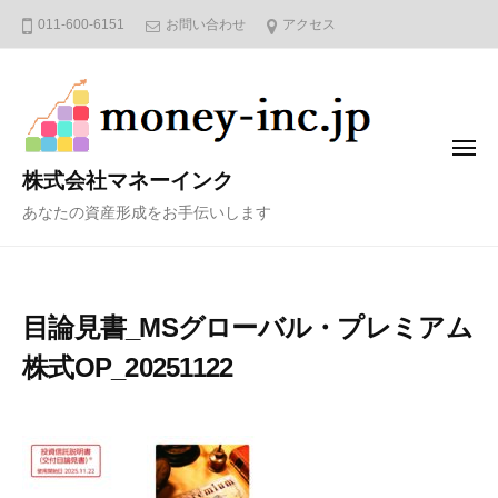
コ
011-600-6151
お問い合わせ
アクセス
ン
テ
ン
ツ
メ
へ
ニ
株式会社マネーインク
ュ
ス
ー
あなたの資産形成をお手伝いします
キ
ッ
プ
目論見書_MSグローバル・プレミアム
株式OP_20251122