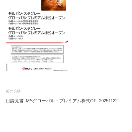
投
前の投稿
稿
目論見書_MSグローバル・プレミアム株式OP_20251122
ナ
ビ
ゲ