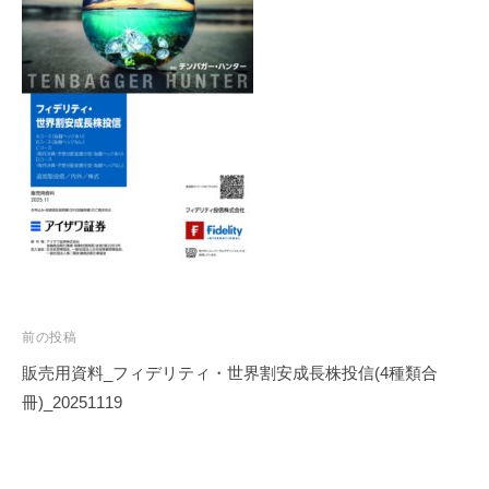
投
前の投稿
稿
販売用資料_フィデリティ・世界割安成長株投信(4種類合
ナ
冊)_20251119
ビ
ゲ