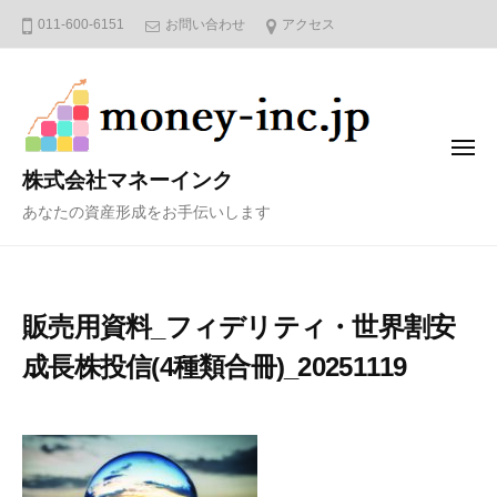
コ
011-600-6151
お問い合わせ
アクセス
ン
テ
ン
ツ
メ
へ
ニ
株式会社マネーインク
ュ
ス
ー
あなたの資産形成をお手伝いします
キ
ッ
プ
販売用資料_フィデリティ・世界割安
成長株投信(4種類合冊)_20251119