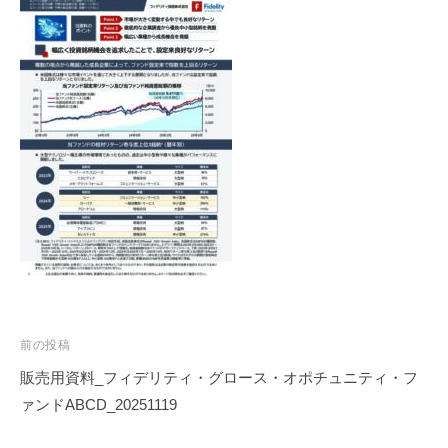
投
前の投稿
稿
販売用資料_フィデリティ・グロース・オポチュニティ・フ
ナ
ァンドABCD_20251119
ビ