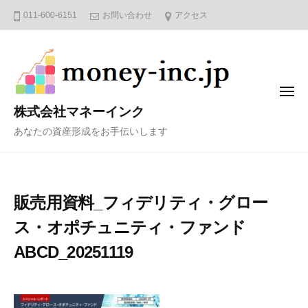
コ
011-600-6151
お問い合わせ
アクセス
ン
テ
ン
ツ
メ
へ
ニ
株式会社マネーインク
ュ
ス
ー
あなたの資産形成をお手伝いします
キ
ッ
プ
販売用資料_フィデリティ・グロー
ス・オポチュニティ・ファンド
ABCD_20251119