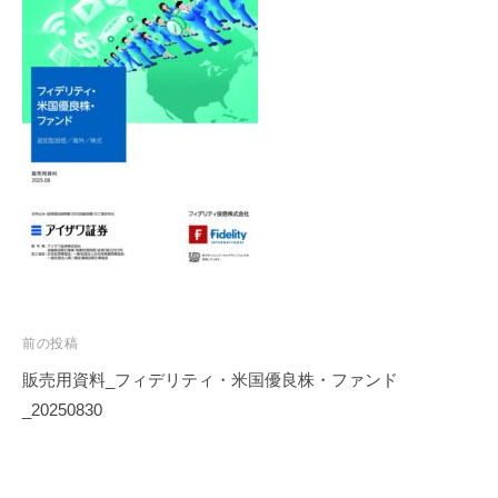
投
前の投稿
稿
販売用資料_フィデリティ・米国優良株・ファンド
ナ
_20250830
ビ
ゲ