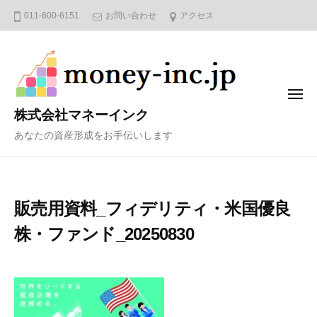
コ
011-600-6151
お問い合わせ
アクセス
ン
テ
ン
ツ
メ
へ
ニ
株式会社マネーインク
ュ
ス
ー
あなたの資産形成をお手伝いします
キ
ッ
プ
販売用資料_フィデリティ・米国優良
株・ファンド_20250830