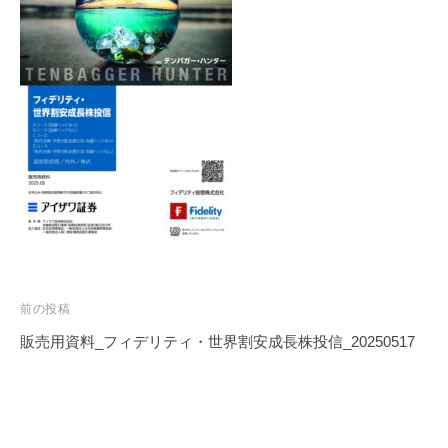
投
前の投稿
稿
販売用資料_フィデリティ・世界割安成長株投信_20250517
ナ
ビ
ゲ