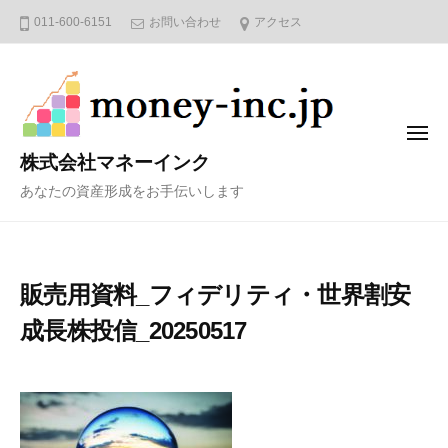
コ
011-600-6151
お問い合わせ
アクセス
ン
テ
ン
ツ
メ
へ
ニ
株式会社マネーインク
ュ
ス
ー
あなたの資産形成をお手伝いします
キ
ッ
プ
販売用資料_フィデリティ・世界割安
成長株投信_20250517