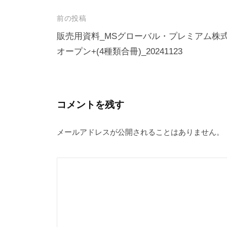
投
前の投稿
稿
販売用資料_MSグローバル・プレミアム株
オープン+(4種類合冊)_20241123
ナ
ビ
ゲ
ー
コメントを残す
シ
メールアドレスが公開されることはありません。
ョ
ン