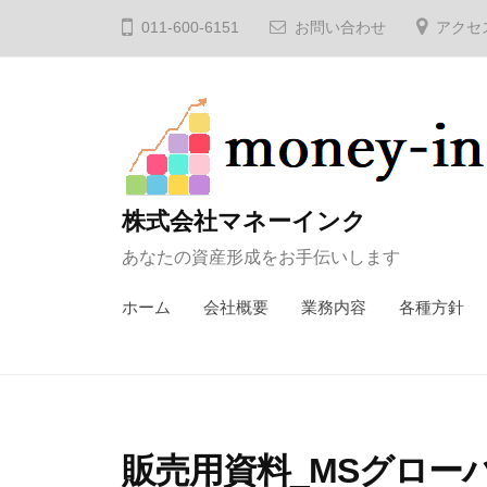
コ
011-600-6151
お問い合わせ
アクセ
ン
テ
ン
ツ
へ
ス
株式会社マネーインク
キ
あなたの資産形成をお手伝いします
ッ
プ
ホーム
会社概要
業務内容
各種方針
販売用資料_MSグロー