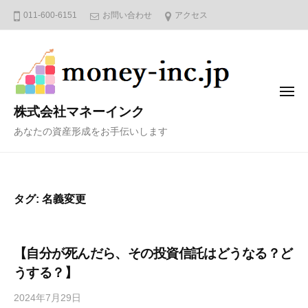
コ
011-600-6151
お問い合わせ
アクセス
ン
テ
ン
ツ
メ
へ
ニ
株式会社マネーインク
ュ
ス
ー
あなたの資産形成をお手伝いします
キ
ッ
プ
タグ:
名義変更
【自分が死んだら、その投資信託はどうなる？ど
うする？】
2024年7月29日
b