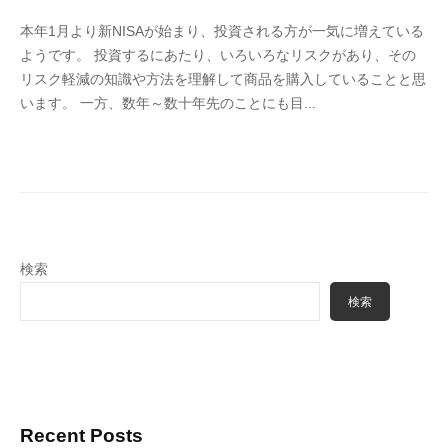
y
本年1月より新NISAが始まり、投資される方が一気に増えている
4
ようです。 投資するにあたり、いろいろなリスクがあり、その
6
リスク軽減の知識や方法を理解して商品を購入していることと思
3
います。 一方、数年～数十年先のことにも目...
f
7
7
k
4
検索
検索
Recent Posts