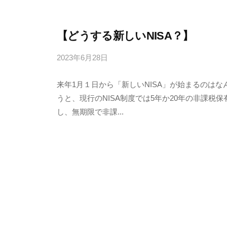
7
7
k
【どうする新しいNISA？】
4
2023年6月28日
b
y
来年1月１日から「新しいNISA」が始まるのは
4
うと、現行のNISA制度では5年か20年の非課税
6
し、無期限で非課...
3
f
7
7
k
4