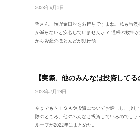
2023年9月1日
b
y
皆さん、預貯金口座をお持ちですよね。私も当然
4
が減らないと安心していませんか？ 通帳の数字が
6
から資産のほとんどが銀行預...
3
f
7
7
k
【実際、他のみんなは投資してる
4
2023年7月19日
b
y
今までもＮＩＳＡや投資についてお話しし、少し
4
際のところ、他のみんなは投資しているのでしょ
6
ループが2022年にまとめた...
3
f