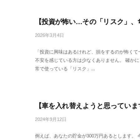
【投資が怖い…その「リスク」、
2026年3月4日
b
y
「投資に興味はあるけれど、損をするのが怖くて一
4
不安を感じている方は少なくありません。 確か
6
常で使っている「リスク」...
3
f
7
7
k
【車を入れ替えようと思っていま
4
2024年9月12日
b
y
例えば、あなたの貯金が300万円あるとします。
4