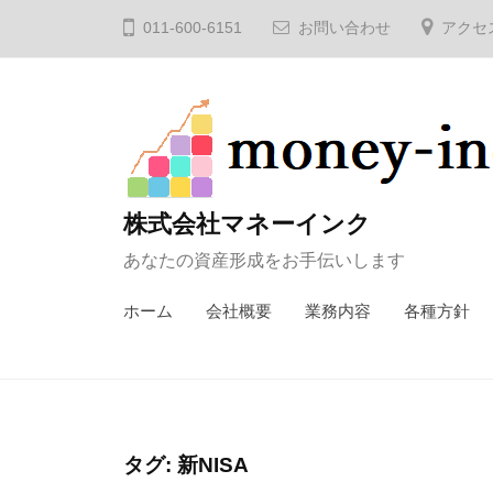
コ
011-600-6151
お問い合わせ
アクセ
ン
テ
ン
ツ
へ
ス
株式会社マネーインク
キ
あなたの資産形成をお手伝いします
ッ
プ
ホーム
会社概要
業務内容
各種方針
タグ:
新NISA