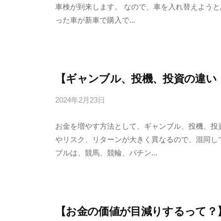
車検が到来します。 なので、車を入れ替えようと
6
った車が新車で購入で...
3
f
7
7
k
【ギャンブル、投機、投資の違い
4
2024年2月23日
b
y
お金を増やす方法として、ギャンブル、投機、投
4
やリスク、リターンが大きく異なるので、混同して
6
ブルは、競馬、競輪、パチン...
3
f
7
7
k
【お金の価値が目減りするって？
4