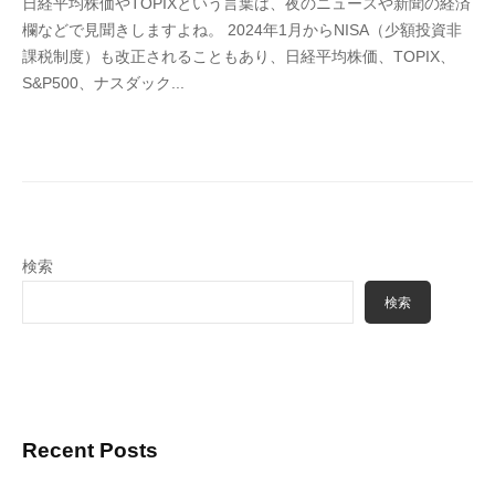
日経平均株価やTOPIXという言葉は、夜のニュースや新聞の経済
4
欄などで見聞きしますよね。 2024年1月からNISA（少額投資非
6
課税制度）も改正されることもあり、日経平均株価、TOPIX、
3
S&P500、ナスダック...
f
7
7
k
4
検索
検索
Recent Posts