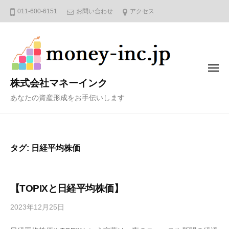
コ
011-600-6151
お問い合わせ
アクセス
ン
テ
ン
ツ
メ
へ
ニ
株式会社マネーインク
ュ
ス
ー
あなたの資産形成をお手伝いします
キ
ッ
プ
タグ:
日経平均株価
【TOPIXと日経平均株価】
2023年12月25日
b
y