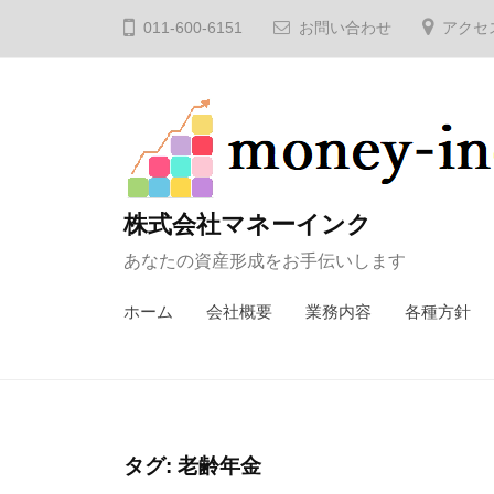
コ
011-600-6151
お問い合わせ
アクセ
ン
テ
ン
ツ
へ
ス
株式会社マネーインク
キ
あなたの資産形成をお手伝いします
ッ
プ
ホーム
会社概要
業務内容
各種方針
タグ:
老齢年金