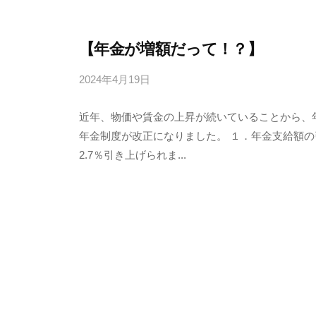
【年金が増額だって！？】
2024年4月19日
b
y
近年、物価や賃金の上昇が続いていることから、年
4
年金制度が改正になりました。 １．年金支給額の
6
2.7％引き上げられま...
3
f
7
7
k
4