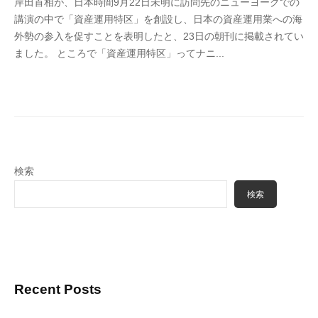
岸田首相が、日本時間9月22日未明に訪問先のニューヨークでの
4
講演の中で「資産運用特区」を創設し、日本の資産運用業への海
6
外勢の参入を促すことを表明したと、23日の朝刊に掲載されてい
3
ました。 ところで「資産運用特区」ってナニ...
f
7
7
k
4
検索
検索
Recent Posts