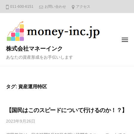
コ
011-600-6151
お問い合わせ
アクセス
ン
テ
ン
ツ
メ
へ
ニ
株式会社マネーインク
ュ
ス
ー
あなたの資産形成をお手伝いします
キ
ッ
プ
タグ:
資産運用特区
【国民はこのスピードについて行けるのか！？】
2023年9月26日
b
y