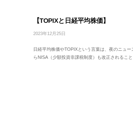
【TOPIXと日経平均株価】
2023年12月25日
b
y
日経平均株価やTOPIXという言葉は、夜のニュー
4
らNISA（少額投資非課税制度）も改正されることもあ
6
3
f
7
7
k
4