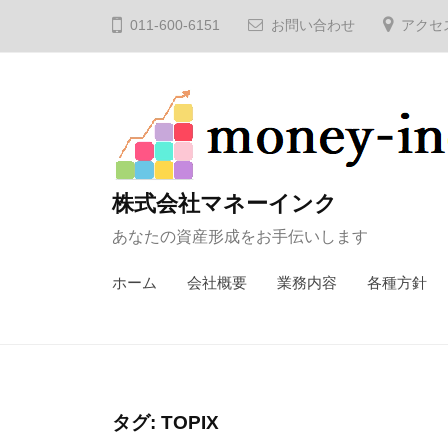
コ
011-600-6151
お問い合わせ
アクセ
ン
テ
ン
ツ
へ
ス
株式会社マネーインク
キ
あなたの資産形成をお手伝いします
ッ
プ
ホーム
会社概要
業務内容
各種方針
タグ:
TOPIX