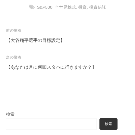
S&P500
,
全世界株式
,
投資
,
投資信託
投
前の投稿
稿
【大谷翔平選手の目標設定】
ナ
ビ
次の投稿
ゲ
【あなたは月に何回スタバに行きますか？】
ー
シ
ョ
ン
検索
検索