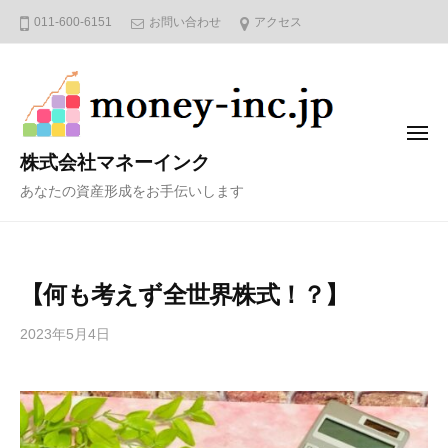
コ
011-600-6151
お問い合わせ
アクセス
ン
テ
ン
ツ
メ
へ
ニ
株式会社マネーインク
ュ
ス
ー
あなたの資産形成をお手伝いします
キ
ッ
プ
【何も考えず全世界株式！？】
2023年5月4日
b
y
4
6
3