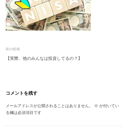
投
前の投稿
稿
【実際、他のみんなは投資してるの？】
ナ
ビ
ゲ
ー
コメントを残す
シ
ョ
メールアドレスが公開されることはありません。
※
が付いてい
ン
る欄は必須項目です