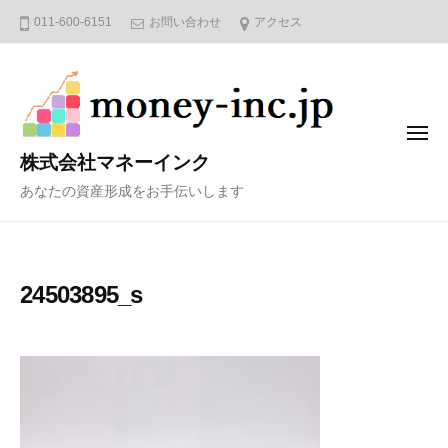
コ
011-600-6151
お問い合わせ
アクセス
ン
テ
ン
ツ
メ
へ
ニ
株式会社マネーインク
ュ
ス
ー
あなたの資産形成をお手伝いします
キ
ッ
プ
24503895_s