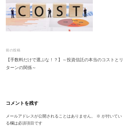
投
前の投稿
稿
【手数料だけで選ぶな！？】～投資信託の本当のコストとリ
ナ
ターンの関係～
ビ
ゲ
ー
シ
コメントを残す
ョ
ン
メールアドレスが公開されることはありません。
※
が付いてい
る欄は必須項目です