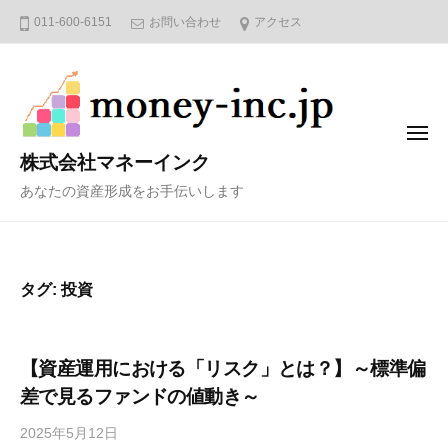
コ
011-600-6151
お問い合わせ
アクセス
ン
テ
ン
ツ
メ
へ
ニ
株式会社マネーインク
ュ
ス
ー
あなたの資産形成をお手伝いします
キ
ッ
プ
タグ:
投資
【資産運用における「リスク」とは？】～標準偏
差で見るファンドの値動き～
2025年5月12日
b