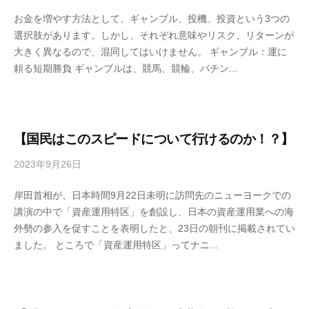
y
お金を増やす方法として、ギャンブル、投機、投資という3つの
4
選択肢があります。しかし、それぞれ意味やリスク、リターンが
6
大きく異なるので、混同してはいけません。 ギャンブル：運に
3
頼る短期勝負 ギャンブルは、競馬、競輪、パチン...
f
7
7
k
4
【国民はこのスピードについて行けるのか！？】
2023年9月26日
b
y
岸田首相が、日本時間9月22日未明に訪問先のニューヨークでの
4
講演の中で「資産運用特区」を創設し、日本の資産運用業への海
6
外勢の参入を促すことを表明したと、23日の朝刊に掲載されてい
3
ました。 ところで「資産運用特区」ってナニ...
f
7
7
k