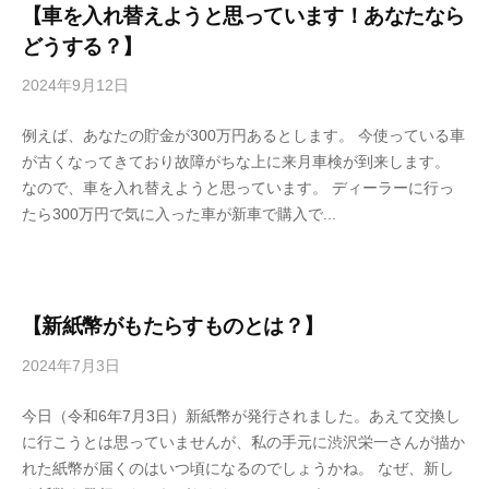
4
【車を入れ替えようと思っています！あなたなら
どうする？】
2024年9月12日
b
y
例えば、あなたの貯金が300万円あるとします。 今使っている車
4
が古くなってきており故障がちな上に来月車検が到来します。
6
なので、車を入れ替えようと思っています。 ディーラーに行っ
3
たら300万円で気に入った車が新車で購入で...
f
7
7
k
4
【新紙幣がもたらすものとは？】
2024年7月3日
b
y
今日（令和6年7月3日）新紙幣が発行されました。あえて交換し
4
に行こうとは思っていませんが、私の手元に渋沢栄一さんが描か
6
れた紙幣が届くのはいつ頃になるのでしょうかね。 なぜ、新し
3