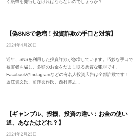
く紙幣を発行しなければならないのでしょうか？...
f
7
7
k
4
【偽SNSで急増！投資詐欺の手口と対策】
2024年4月20日
b
y
近年、SNSを利用した投資詐欺が急増しています。巧妙な手口で
4
被害者を騙し、多額のお金をだまし取る悪質な犯罪です。
6
FacebookやInstagramなどの有名人投資広告は全部詐欺です！
3
堀江貴文氏、前澤友作氏、西村博之...
f
7
7
k
4
【ギャンブル、投機、投資の違い：お金の使い
道、あなたはどれ？】
2024年2月23日
b