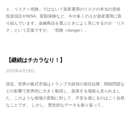
y
１．リスク＝危険」ではない？資産運用のリスクの本当の意味
4
投資信託やNISA、変額保険など、今や多くの人が資産運用に取
6
り組んでいます。金融商品を選ぶときによく耳にするのが「リス
3
ク」という言葉ですが、「危険（danger）...
f
7
7
k
4
【継続はチカラなり！】
2025年4月19日
b
y
現在、世界の株式市場はトランプ大統領の就任以降、関税問題な
4
どの影響で世界的に大きく動揺し、急落する場面も見られまし
6
た。このような相場の変動に対して、不安を感じるのはごく自然
3
なことです。 しかし、歴史的なデータを振り返って...
f
7
7
k