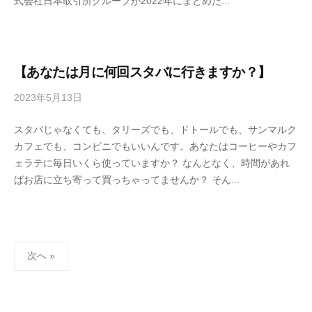
式会社日本取引所グループが2022年にまとめた...
f
7
7
k
4
【あなたは月に何回スタバに行きますか？】
2023年5月13日
b
y
スタバじゃなくても、タリーズでも、ドトールでも、サンマルク
4
カフェでも、コンビニでもいいんです。あなたはコーヒーやカフ
6
ェラテに毎日いくら使っていますか？ なんとなく、時間があれ
3
ばお店に立ち寄って買っちゃってませんか？ そん...
f
7
7
k
投
4
次へ »
稿
の
ペ