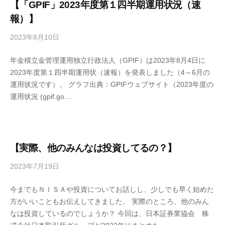
4
【「GPIF」2023年度第１四半期運用状況（速
報）】
2023年8月10日
b
y
年金積立金管理運用独立行政法人（GPIF）は2023年8月4日に
4
2023年度第１四半期運用状（速報）を発表しました（4～6月の
6
運用状況です）。 グラフ出典：GPIFウェブサイト（2023年度の
3
運用状況 (gpif.go....
f
7
7
k
4
【実際、他のみんなは投資してるの？】
2023年7月19日
b
y
今までもＮＩＳＡや投資についてお話しし、少しでも早く始めた
4
方がいいこともお伝えしてきました。 実際のところ、他のみん
6
なは投資しているのでしょうか？ 今回は、日本証券業協会 株
3